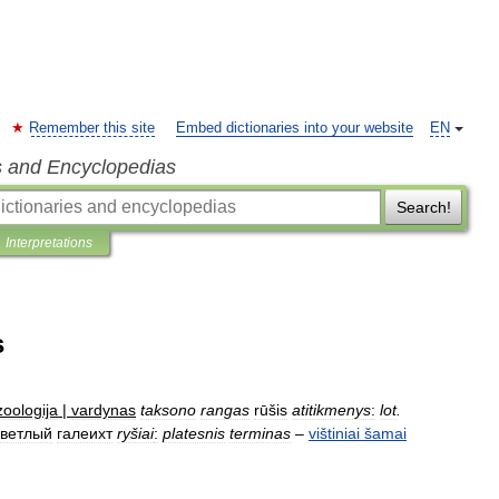
Remember this site
Embed dictionaries into your website
EN
s and Encyclopedias
Search!
Interpretations
s
zoologija
|
vardynas
taksono
rangas
rūšis
atitikmenys
:
lot
.
светлый
галеихт
ryšiai
:
platesnis
terminas
–
vištiniai
šamai