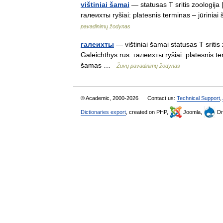
vištiniai šamai
— statusas T sritis zoologija 
галеихты ryšiai: platesnis terminas – jūrini
pavadinimų žodynas
галеихты
— vištiniai šamai statusas T sritis
Galeichthys rus. галеихты ryšiai: platesnis te
šamas …
Žuvų pavadinimų žodynas
© Academic, 2000-2026
Contact us:
Technical Support
,
Dictionaries export
, created on PHP,
Joomla,
Dr