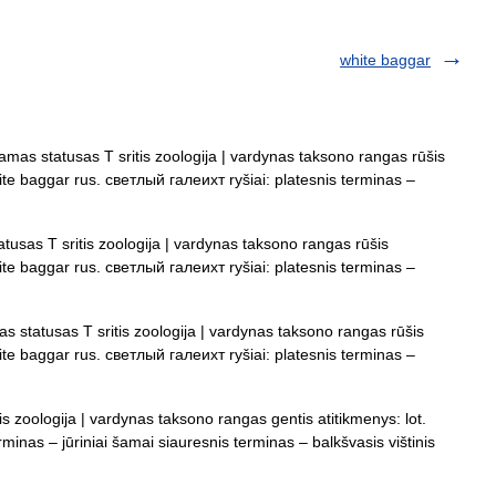
white baggar
amas statusas T sritis zoologija | vardynas taksono rangas rūšis
hite baggar rus. светлый галеихт ryšiai: platesnis terminas –
tusas T sritis zoologija | vardynas taksono rangas rūšis
hite baggar rus. светлый галеихт ryšiai: platesnis terminas –
s statusas T sritis zoologija | vardynas taksono rangas rūšis
hite baggar rus. светлый галеихт ryšiai: platesnis terminas –
is zoologija | vardynas taksono rangas gentis atitikmenys: lot.
rminas – jūriniai šamai siauresnis terminas – balkšvasis vištinis