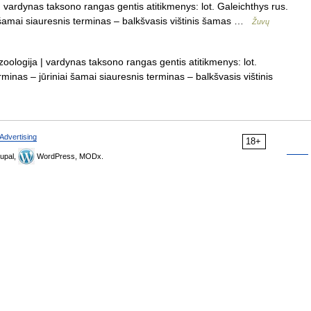
| vardynas taksono rangas gentis atitikmenys: lot. Galeichthys rus.
ai šamai siauresnis terminas – balkšvasis vištinis šamas …
Žuvų
 zoologija | vardynas taksono rangas gentis atitikmenys: lot.
rminas – jūriniai šamai siauresnis terminas – balkšvasis vištinis
Advertising
18+
upal,
WordPress, MODx.