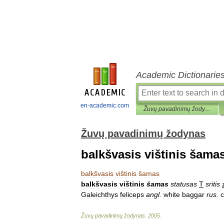
Academic Dictionarie
en-academic.com
Žuvų pavadinimų žodynas
Žuvų pavadinimų žodynas
balkšvasis vištinis šama
balkšvasis
vištinis
šamas
balkšvasis
vištinis
šamas
statusas
T
sritis
Galeichthys
feliceps
angl
.
white
baggar
rus
.
Žuvų
pavadinimų
žodynas
.
2005
.