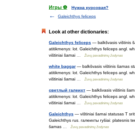
Игры ⚽
Нужна курсовая?
Galeichthys feliceps
Look at other dictionaries:
Galeichthys feliceps
— balkšvasis vištinis š
atitikmenys: lot. Galeichthys feliceps angl. w
vištiniai šamai …
Žuvų pavadinimų žodynas
white baggar
— balkšvasis vištinis šamas sta
atitikmenys: lot. Galeichthys feliceps angl. w
vištiniai šamai …
Žuvų pavadinimų žodynas
светлый галеихт
— balkšvasis vištinis šama
atitikmenys: lot. Galeichthys feliceps angl. w
vištiniai šamai …
Žuvų pavadinimų žodynas
Galeichthys
— vištiniai šamai statusas T srit
Galeichthys rus. галеихты ryšiai: platesnis te
šamas …
Žuvų pavadinimų žodynas